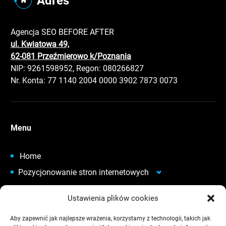
Adres
Agencja SEO BEFORE AFTER
ul. Kwiatowa 49,
62-081 Przeźmierowo k/Poznania
NIP: 9261598952, Regon: 080266827
Nr. Konta: 77 1140 2004 0000 3902 7873 0073
Menu
Home
Pozycjonowanie stron internetowych
Audyt SEO stron internetowych
Ustawienia plików cookies
Analityka Internetowa
Aby zapewnić jak najlepsze wrażenia, korzystamy z technologii, takich jak
Tworzenie stron internetowych