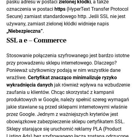
pasku adresu w postaci
zielonej kłódki
, a także
oznaczenia w postaci
https
(HyperText Transfer Protocol
Secure) zamiast standardowego http. Jeśli SSL nie jest
używany, zamiast zielonej kłódki widnieje napis
„Niebezpieczna”
.
SSL a e – Commerce
Stosowanie połączenia szyfrowanego jest bardzo istotne
przy prowadzeniu sklepu internetowego. Dlaczego?
Ponieważ użytkownicy podają w nim wszystkie dane
wrażliwe.
Certyfikat znacząco minimalizuje ryzyko
wykradnięcia danych
jak również wpływa na wzbudzenie
zaufania u klientów. Chcąc skorzystać z kampanii
produktowych w Google, należy spełnić szereg wymagań
jakie stawiane są przed sklepami internetowymi właśnie
przez Google. Jednym z ważniejszych kryteriów jest
obowiązkowe zabezpieczenie sklepu certyfikatem SSL.
Sklepy starające się uruchomić reklamy PLA (Product
Listing Ads) bez szyfrowanego łącza zostaną odrzucone,