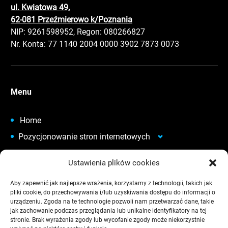
ul. Kwiatowa 49,
62-081 Przeźmierowo k/Poznania
NIP: 9261598952, Regon: 080266827
Nr. Konta: 77 1140 2004 0000 3902 7873 0073
Menu
Home
Pozycjonowanie stron internetowych
Audyt SEO stron internetowych
Ustawienia plików cookies
Analityka Internetowa
Aby zapewnić jak najlepsze wrażenia, korzystamy z technologii, takich jak
Tworzenie stron internetowych
pliki cookie, do przechowywania i/lub uzyskiwania dostępu do informacji o
Sklepy internetowe
urządzeniu. Zgoda na te technologie pozwoli nam przetwarzać dane, takie
jak zachowanie podczas przeglądania lub unikalne identyfikatory na tej
Portfolio
stronie. Brak wyrażenia zgody lub wycofanie zgody może niekorzystnie